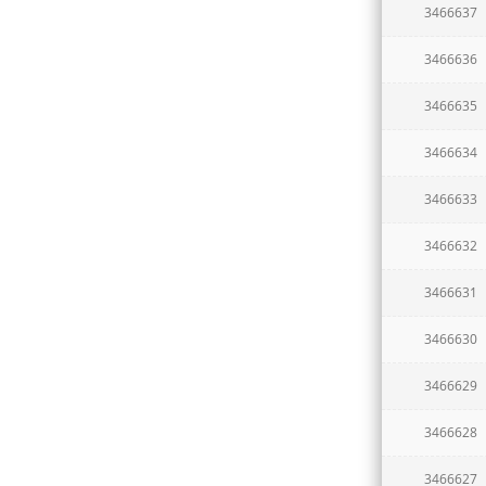
3466637
3466636
3466635
3466634
3466633
3466632
3466631
3466630
3466629
3466628
3466627