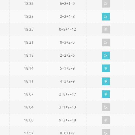
18:32
6+2+1=9
双
18:28
2+2+4=8
双
18:25
0+8+4=12
单
18:21
0+3+2=5
双
18:18
2+2+2=6
双
18:14
5+1+3=9
单
18:11
4+3+2=9
单
18:07
2+8+7=17
单
18:04
3+1+9=13
双
18:00
9+2+7=18
单
17:57
0+6+1=7
双