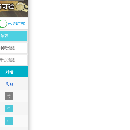
开/关(广告)
单双
神策预测
开心预测
对错
刷新
错
中
中