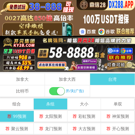
加拿大
加拿大西
台湾
比特币
开/关(广告)
组合
杀组
大小
单双
荐
99预测
荐
太阳预测
荐
彩虹预测
荐
神策预测
荐
聚云预测
荐
龙门预测
荐
大古预测
荐
开心预测