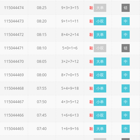
115044474
08:25
9+3+3=15
殺
大单
错
115044473
08:20
9+1+1=11
殺
小双
中
115044472
08:15
8+4+2=14
殺
大单
中
115044471
08:10
5+0+1=6
殺
小双
错
115044470
08:05
3+2+7=12
殺
大单
中
115044469
08:00
8+7+0=15
殺
小双
中
115044468
07:55
5+4+9=18
殺
小单
中
115044467
07:50
4+3+5=12
殺
小单
中
115044466
07:45
1+6+6=13
殺
小双
中
115044465
07:40
1+6+9=16
殺
大单
中