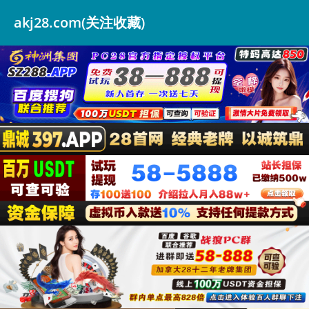
akj28.com(关注收藏)