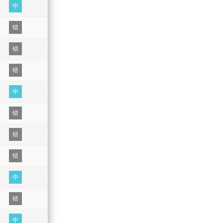
中
错
错
错
中
错
错
错
中
错
中