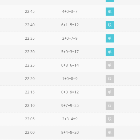
22:45
4+0+3=7
单
22:40
6+1+5=12
双
22:35
2+0+7=9
单
22:30
5+9+3=17
单
22:25
0+8+6=14
单
22:20
1+0+8=9
双
22:15
0+3+9=12
单
22:10
9+7+9=25
双
22:05
2+3+4=9
双
22:00
8+4+8=20
单