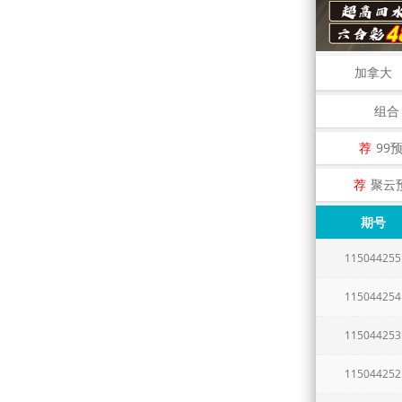
加拿大
组合
荐
99
荐
聚云
期号
115044255
115044254
115044253
115044252