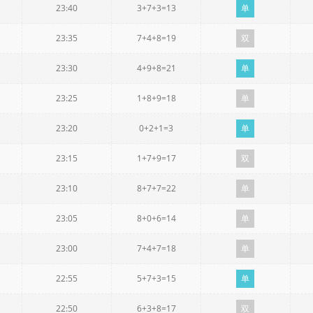
23:40
3+7+3=13
单
23:35
7+4+8=19
双
23:30
4+9+8=21
单
23:25
1+8+9=18
单
23:20
0+2+1=3
单
23:15
1+7+9=17
双
23:10
8+7+7=22
单
23:05
8+0+6=14
单
23:00
7+4+7=18
单
22:55
5+7+3=15
单
22:50
6+3+8=17
双