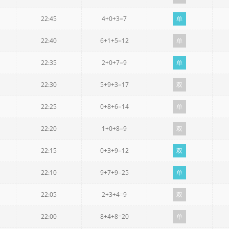
22:45
4+0+3=7
单
22:40
6+1+5=12
单
22:35
2+0+7=9
单
22:30
5+9+3=17
双
22:25
0+8+6=14
单
22:20
1+0+8=9
双
22:15
0+3+9=12
双
22:10
9+7+9=25
单
22:05
2+3+4=9
双
22:00
8+4+8=20
单