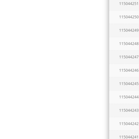
115044251
115044250
115044249
115044248
115044247
115044246
115044245
115044244
115044243
115044242
115044241