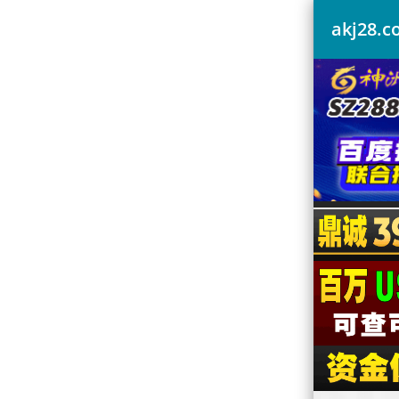
akj28.