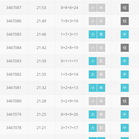
3467087
21:53
8+8+8=24
小
单
错
3467086
21:49
7+9+3=19
小
双
错
3467085
21:46
1+7+3=11
小
单
中
3467084
21:42
9+2+8=19
小
双
错
3467083
21:39
9+1+1=11
小
双
中
3467082
21:35
1+5+8=14
大
单
中
3467081
21:32
5+2+6=13
小
单
中
3467080
21:28
5+2+9=16
小
单
错
3467079
21:25
8+9+9=26
大
单
中
3467078
21:21
3+7+7=17
大
双
中